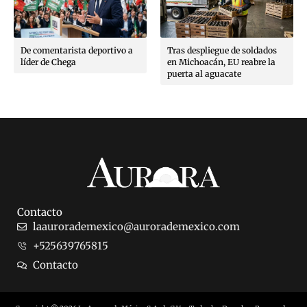
De comentarista deportivo a
Tras despliegue de soldados
líder de Chega
en Michoacán, EU reabre la
puerta al aguacate
Contacto
laaurorademexico@aurorademexico.com
+525639765815
Contacto