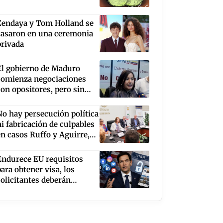
Zendaya y Tom Holland se
casaron en una ceremonia
privada
El gobierno de Maduro
comienza negociaciones
con opositores, pero sin
Corina Machado y
Edmundo González
No hay persecución política
ni fabricación de culpables
en casos Ruffo y Aguirre,
dice Laura Itzel
Endurece EU requisitos
para obtener visa, los
solicitantes deberán
mantener abiertas al
público sus redes sociales