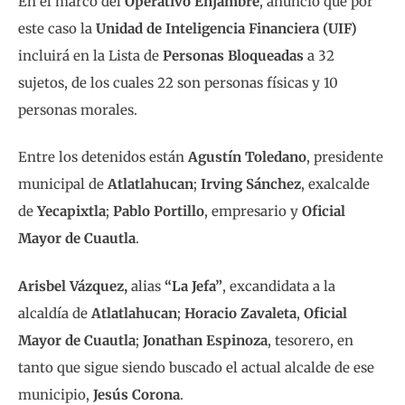
En el marco del
Operativo Enjambre
, anunció que por
este caso la
Unidad de Inteligencia Financiera (UIF)
incluirá en la Lista de
Personas Bloqueadas
a 32
sujetos, de los cuales 22 son personas físicas y 10
personas morales.
Entre los detenidos están
Agustín Toledano
, presidente
municipal de
Atlatlahucan
;
Irving Sánchez
, exalcalde
de
Yecapixtla
;
Pablo Portillo
, empresario y
Oficial
Mayor de Cuautla
.
Arisbel Vázquez,
alias
“La Jefa”
, excandidata a la
alcaldía de
Atlatlahucan
;
Horacio Zavaleta
,
Oficial
Mayor de Cuautla
;
Jonathan Espinoza
, tesorero, en
tanto que sigue siendo buscado el actual alcalde de ese
municipio,
Jesús Corona
.