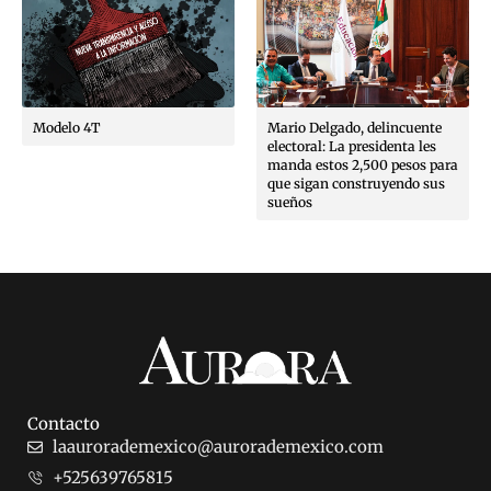
Modelo 4T
Mario Delgado, delincuente
electoral: La presidenta les
manda estos 2,500 pesos para
que sigan construyendo sus
sueños
Contacto
laaurorademexico@aurorademexico.com
+525639765815