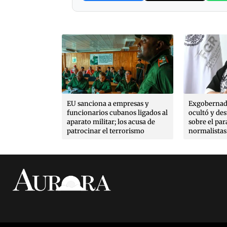
or brote de
EU sanciona a empresas y
Exgobernad
 a jalapeños
funcionarios cubanos ligados al
ocultó y de
n 345
aparato militar; los acusa de
sobre el par
patrocinar el terrorismo
normalistas