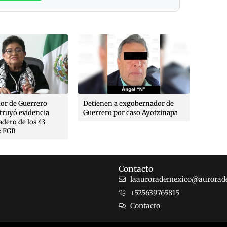
or de Guerrero
Detienen a exgobernador de
EU emit
struyó evidencia
Guerrero por caso Ayotzinapa
salmon
adero de los 43
mexica
: FGR
contag
Contacto
laaurorademexico@aurorad
+525639765815
Contacto